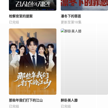
检察官室的提案
凛冬下的罪恶
已完结
更新至第18集
那些年我们打下的江山
醉卧美人膝
已完结
已完结