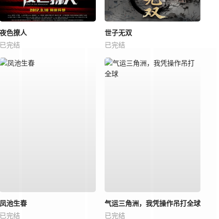
夜色撩人
世子无双
已完结
已完结
凤池生春
气运三角洲，我凭操作吊打全球
已完结
已完结