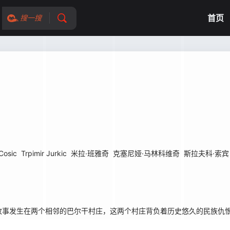
首页
搜一搜
Cosic
Trpimir Jurkic
米拉·班雅奇
克塞尼娅·马林科维奇
斯拉夫科·索宾
事发生在两个相邻的巴尔干村庄，这两个村庄背负着历史悠久的民族仇恨