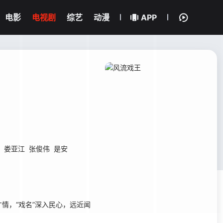
电影
电视剧
综艺
动漫
APP
娄亚江
张俊伟
是安
，“戏名”深入民心，远近闻