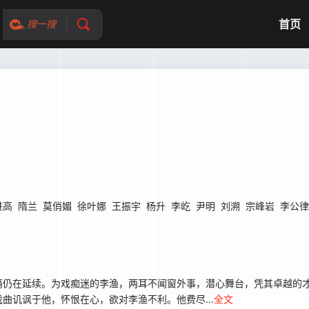
首页
搜一搜
进高
隋兰
莫俏媚
徐叶娜
王振宇
杨升
李屹
尹明
刘溯
宗峰岩
李公律
在延续。为戏痴迷的李渔，两耳不闻窗外事，潜心舞台，凭其卓越的才情
讥讽于他，怀恨在心，欲对李渔不利。他费尽...
全文