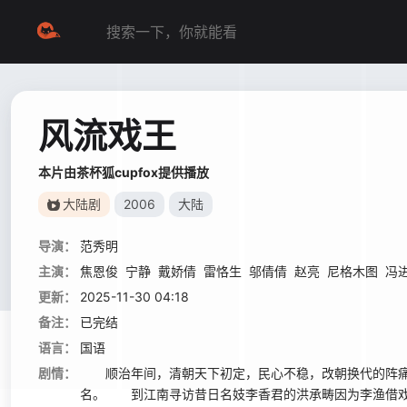
风流戏王
本片由茶杯狐cupfox提供播放
大陆剧
2006
大陆
导演：
范秀明
主演：
焦恩俊
宁静
戴娇倩
雷恪生
邬倩倩
赵亮
尼格木图
冯
更新：
2025-11-30 04:18
备注：
已完结
语言：
国语
剧情：
顺治年间，清朝天下初定，民心不稳，改朝换代的阵痛仍
名。 到江南寻访昔日名妓李香君的洪承畴因为李渔借戏曲