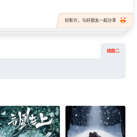
好影片，与好朋友一起分享
线路二