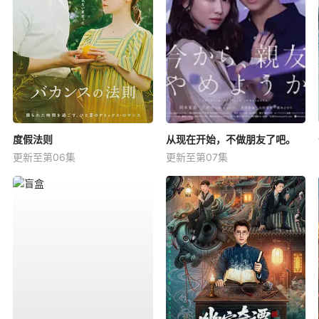
度假法则
从现在开始，不做朋友了吧。
更新至第06集
更新至第07集