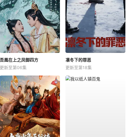
吾凰在上之凤御四方
凛冬下的罪恶
更新至第06集
更新至第18集