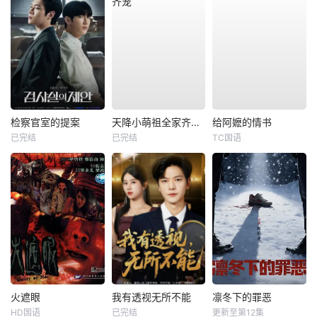
检察官室的提案
天降小萌祖全家齐齐宠
给阿嬷的情书
已完结
已完结
TC国语
火遮眼
我有透视无所不能
凛冬下的罪恶
HD国语
已完结
更新至第12集