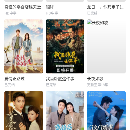
奇怪的零食店钱天堂
眼眸
龙日一，你死定了(短剧)
HD中字
HD中字
已完结
爱情正路过
我当卧底这件事
长夜如歌
已完结
已完结
更新至第18集