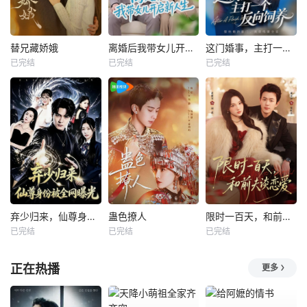
替兄藏娇娥
离婚后我带女儿开启新人生
这门婚事，主打一个反向饲养
已完结
已完结
已完结
弃少归来，仙尊身份被全网曝光
蛊色撩人
限时一百天，和前夫谈恋爱
已完结
已完结
已完结
正在热播
更多