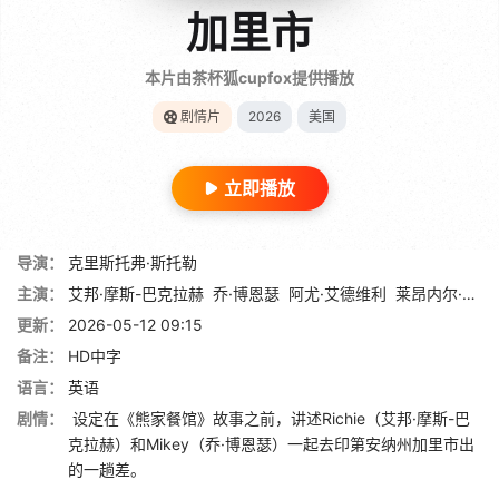
加里市
本片由茶杯狐cupfox提供播放
剧情片
2026
美国
立即播放
导演：
克里斯托弗·斯托勒
主演：
艾邦·摩斯-巴克拉赫
乔·博恩瑟
阿尤·艾德维利
莱昂内尔·博伊斯
更新：
2026-05-12 09:15
备注：
HD中字
语言：
英语
剧情：
设定在《熊家餐馆》故事之前，讲述Richie（艾邦·摩斯-巴
克拉赫）和Mikey（乔·博恩瑟）一起去印第安纳州加里市出
的一趟差。