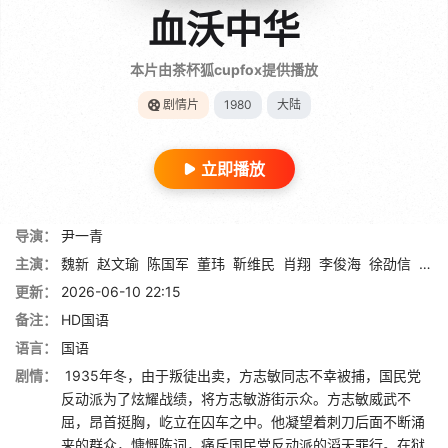
血沃中华
本片由茶杯狐cupfox提供播放
剧情片
1980
大陆
立即播放
导演：
尹一青
主演：
魏新
赵文瑜
陈国军
董玮
靳维民
肖翔
李俊海
徐劭信
戈文
更新：
2026-06-10 22:15
备注：
HD国语
语言：
国语
剧情：
1935年冬，由于叛徒出卖，方志敏同志不幸被捕，国民党
反动派为了炫耀战绩，将方志敏游街示众。方志敏威武不
屈，昂首挺胸，屹立在囚车之中。他凝望着刺刀后面不断涌
来的群众，慷慨陈词，痛斥国民党反动派的滔天罪行。在狱