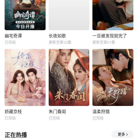
幽宅奇谭
长夜如歌
一旦被发现就完了
已完结
更新至第22集
更新至第01集
娇藏京枝
朱门春闺
温柔狩猎
已完结
已完结
已完结
正在热播
更多