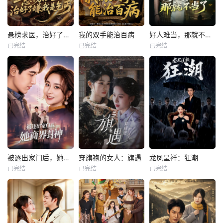
悬榜求医，治好了嫌我是乞丐
我的双手能治百病
好人难当，那就不当了
已完结
已完结
已完结
被逐出家门后，她商界封神
穿旗袍的女人：旗遇
龙凤呈祥：狂潮
已完结
已完结
已完结