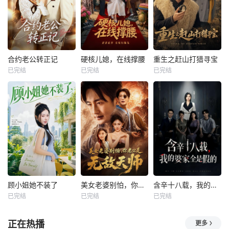
合约老公转正记
硬核儿媳，在线撑腰
重生之赶山打猎寻宝
已完结
已完结
已完结
顾小姐她不装了
美女老婆别怕，你老公是无敌天师
含辛十八载，我的婆家全是假的
已完结
已完结
已完结
正在热播
更多