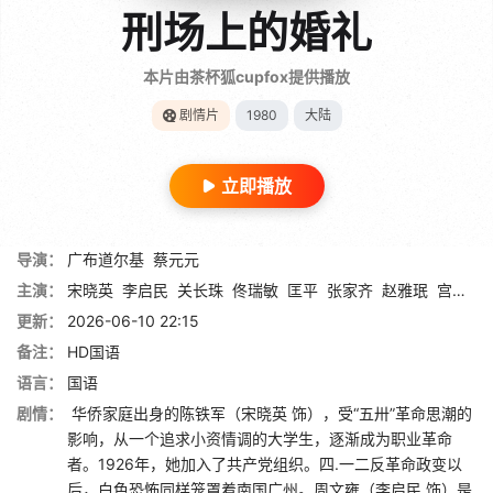
刑场上的婚礼
本片由茶杯狐cupfox提供播放
剧情片
1980
大陆
立即播放
导演：
广布道尔基
蔡元元
主演：
宋晓英
李启民
关长珠
佟瑞敏
匡平
张家齐
赵雅珉
宫喜斌
更新：
2026-06-10 22:15
备注：
HD国语
语言：
国语
剧情：
华侨家庭出身的陈铁军（宋晓英 饰），受“五卅”革命思潮的
影响，从一个追求小资情调的大学生，逐渐成为职业革命
者。1926年，她加入了共产党组织。四.一二反革命政变以
后，白色恐怖同样笼罩着南国广州。周文雍（李启民 饰）是