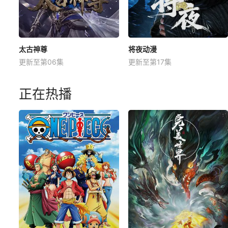
太古神尊
将夜动漫
更新至第06集
更新至第17集
正在热播