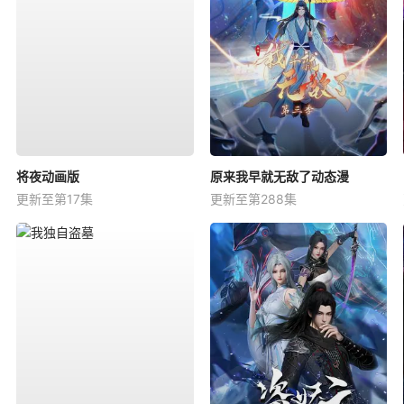
将夜动画版
原来我早就无敌了动态漫
更新至第17集
更新至第288集