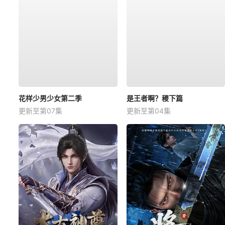
花样少男少女第二季
是王者啊？稷下篇
更新至第07集
更新至第04集