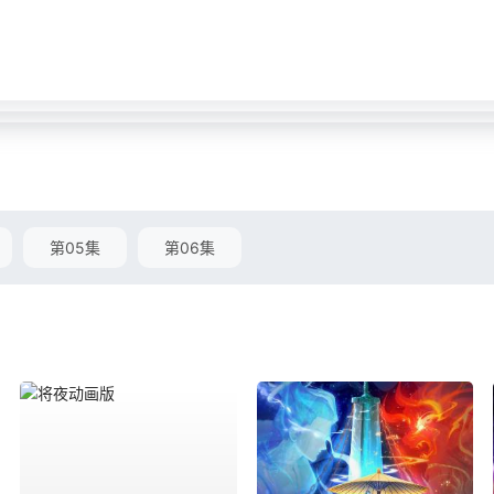
第05集
第06集