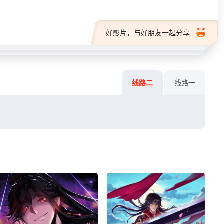
好影片，与好朋友一起分享
线路二
线路一