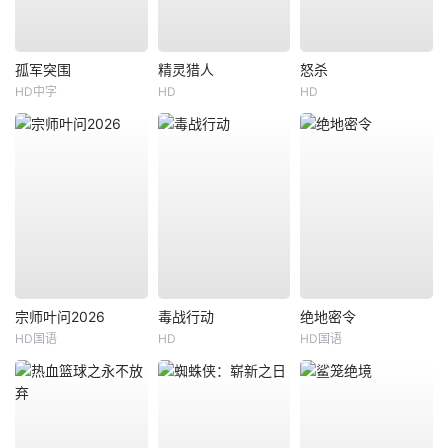
孤军突围
精灵猎人
怒杀
HD中字
HD
HD
宗师叶问2026
毒战行动
绝地密令
HD国语
HD
HD国语