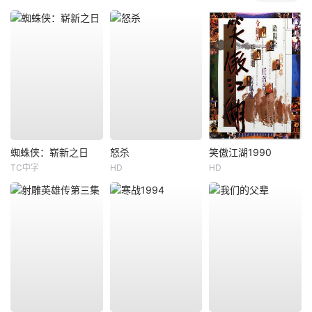
蜘蛛侠：崭新之日
怒杀
笑傲江湖1990
TC中字
HD
HD