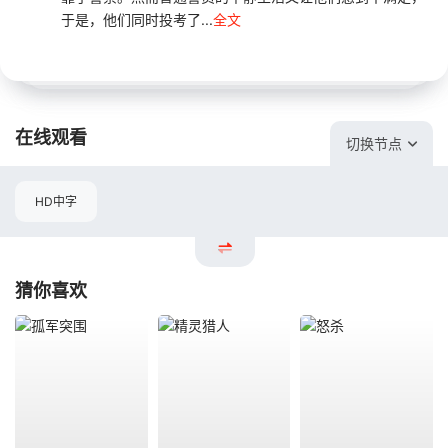
于是，他们同时投考了...
全文
在线观看
切换节点
HD中字
猜你喜欢