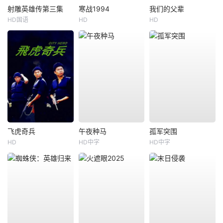
射雕英雄传第三集
寒战1994
我们的父辈
HD国语
HD
HD
飞虎奇兵
午夜种马
孤军突围
HD
HD中字
HD中字