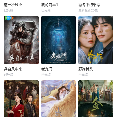
这一秒过火
我的前半生
凛冬下的罪恶
已完结
已完结
更新至第20集
兵自风中来
老九门
野狗骨头
已完结
已完结
已完结