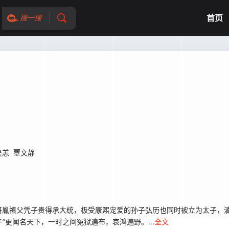
首页
搜一搜
吴恙
覃文静
禛父凭子贵得承大统，极受康熙宠爱的孙子弘历也同时被立为太子，清
更闻名天下，一时之间冤狱遍布，哀鸿遍野。...
全文