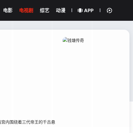
电影
电视剧
综艺
动漫
APP
宫内围绕着三代帝王的千古悬