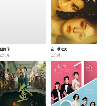
甄嬛传
这一秒过火
已完结
已完结