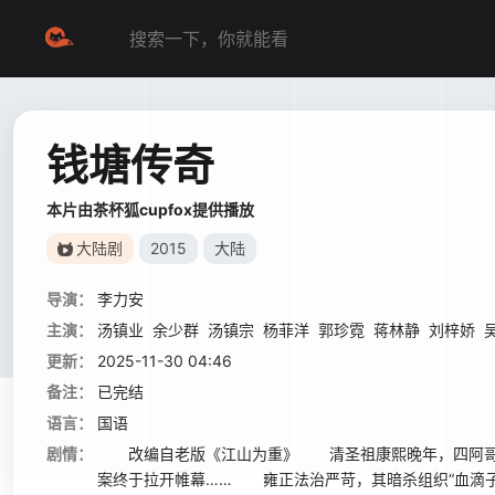
钱塘传奇
本片由茶杯狐cupfox提供播放
大陆剧
2015
大陆
导演：
李力安
主演：
汤镇业
余少群
汤镇宗
杨菲洋
郭珍霓
蒋林静
刘梓娇
更新：
2025-11-30 04:46
备注：
已完结
语言：
国语
剧情：
改编自老版《江山为重》 清圣祖康熙晚年，四阿哥胤
案终于拉开帷幕…… 雍正法治严苛，其暗杀组织“血滴子”