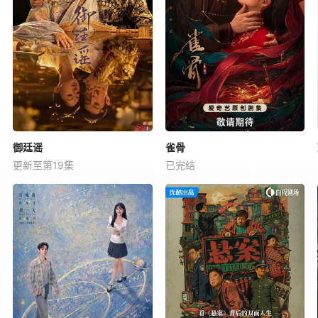
御廷谣
雀骨
更新至第19集
已完结