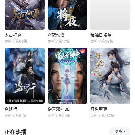
太古神尊
将夜动漫
我独自盗墓
更新至第06集
更新至第17集
更新至第05集
盗妖行
逆天邪神3D
丹道至尊
更新至第51集
更新至第49集
更新至第187集
正在热播
更多