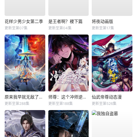
花样少男少女第二季
是王者啊？稷下篇
将夜动画版
更新至第07集
更新至第04集
更新至第17集
原来我早就无敌了动态漫
师尊：这个冲师逆徒才不是圣子动态漫
仙武帝尊动态漫
更新至第288集
更新至第188集
更新至第526集