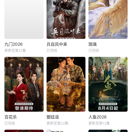
九门2026
兵自风中来
琉璃
更新至第21集
已完结
已完结
百花杀
御廷谣
人鱼2026
已完结
更新至第22集
更新至第12集