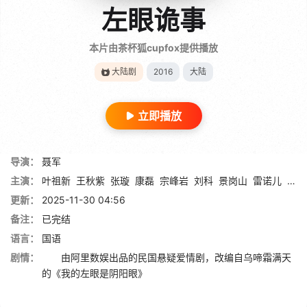
左眼诡事
本片由茶杯狐cupfox提供播放
大陆剧
2016
大陆
立即播放
导演：
聂军
主演：
叶祖新
王秋紫
张璇
康磊
宗峰岩
刘科
景岗山
雷诺儿
吴晴
更新：
2025-11-30 04:56
备注：
已完结
语言：
国语
剧情：
由阿里数娱出品的民国悬疑爱情剧，改编自乌啼霜满天
的《我的左眼是阴阳眼》