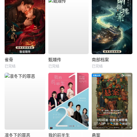
雀骨
甄嬛传
南部档案
已完结
已完结
已完结
凛冬下的罪恶
我的前半生
悬案