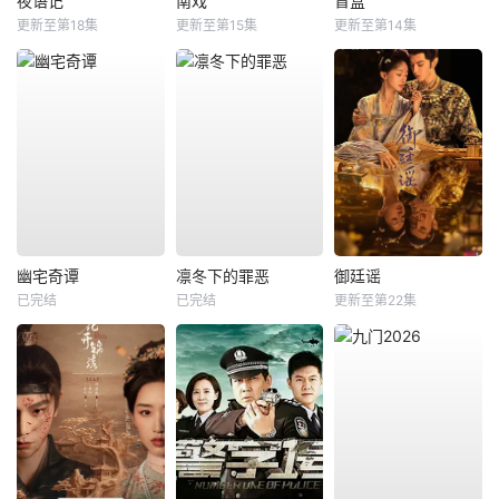
夜语记
南戏
盲盒
更新至第18集
更新至第15集
更新至第14集
幽宅奇谭
凛冬下的罪恶
御廷谣
已完结
已完结
更新至第22集