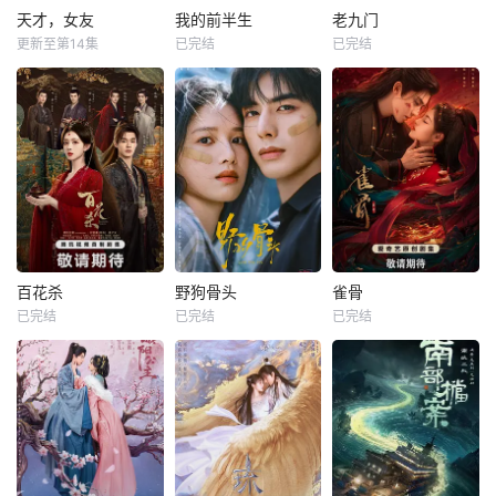
天才，女友
我的前半生
老九门
更新至第14集
已完结
已完结
百花杀
野狗骨头
雀骨
已完结
已完结
已完结