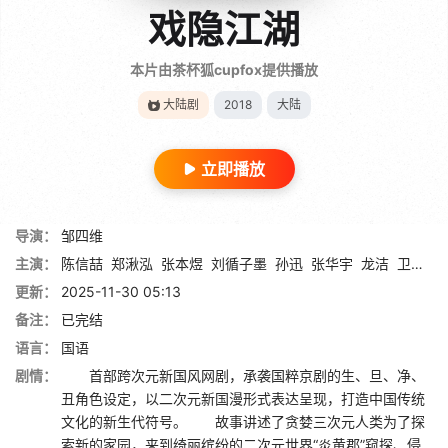
戏隐江湖
本片由茶杯狐cupfox提供播放
大陆剧
2018
大陆
立即播放
导演：
邹四维
主演：
陈信喆
郑湫泓
张本煜
刘循子墨
孙迅
张华宇
龙洁
卫仁
裘
更新：
2025-11-30 05:13
备注：
已完结
语言：
国语
剧情：
首部跨次元新国风网剧，承袭国粹京剧的生、旦、净、
丑角色设定，以二次元新国漫形式表达呈现，打造中国传统
文化的新生代符号。 故事讲述了贪婪三次元人类为了探
索新的家园，来到绮丽缤纷的二次元世界“炎黄郡”窥探、侵