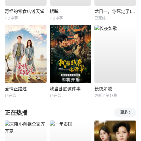
奇怪的零食店钱天堂
眼眸
龙日一，你死定了(短剧)
HD中字
HD中字
已完结
爱情正路过
我当卧底这件事
长夜如歌
已完结
已完结
更新至第18集
正在热播
更多