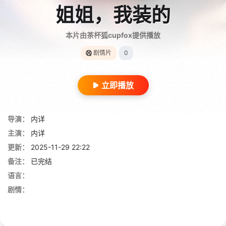
姐姐，我装的
本片由茶杯狐cupfox提供播放
剧情片
0
立即播放
导演：
内详
主演：
内详
更新：
2025-11-29 22:22
备注：
已完结
语言：
剧情：