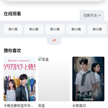
在线观看
切换节点
第01集
第02集
第03集
第04集
第05集
猜你喜欢
今晚也要和连环杀手约会
盲盒
长歌莫问