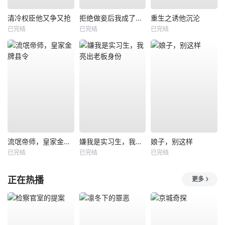
清冷权臣他又争又抢
拒绝做妾后我成了太子侧妃
重生之诱他沉沦
已完结
已完结
已完结
流氓帝师，皇家金牌县令
嫌我是实习生，我亮出老板身份
娘子，别这样
已完结
已完结
已完结
正在热播
更多