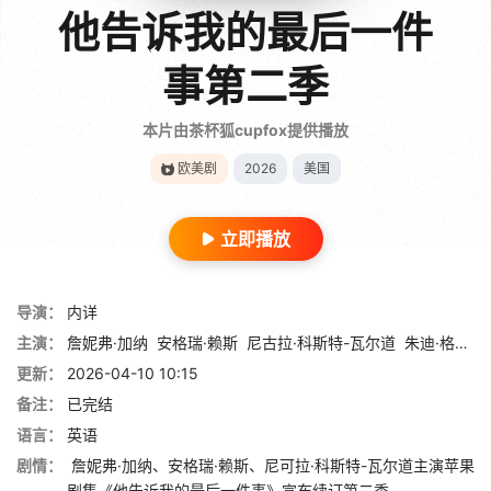
他告诉我的最后一件
事第二季
本片由茶杯狐cupfox提供播放
欧美剧
2026
美国
立即播放
导演：
内详
主演：
詹妮弗·加纳
安格瑞·赖斯
尼古拉·科斯特-瓦尔道
朱迪·格雷尔
更新：
2026-04-10 10:15
备注：
已完结
语言：
英语
剧情：
詹妮弗·加纳、安格瑞·赖斯、尼可拉·科斯特-瓦尔道主演苹果
剧集《他告诉我的最后一件事》宣布续订第二季。