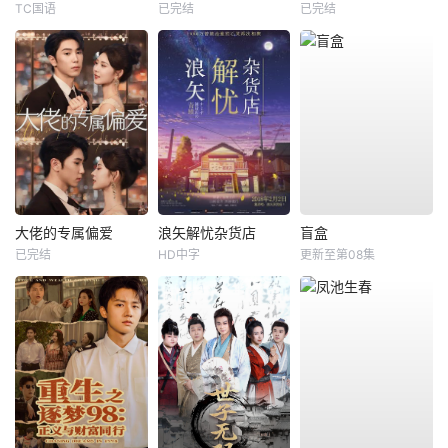
TC国语
已完结
已完结
大佬的专属偏爱
浪矢解忧杂货店
盲盒
已完结
HD中字
更新至第08集