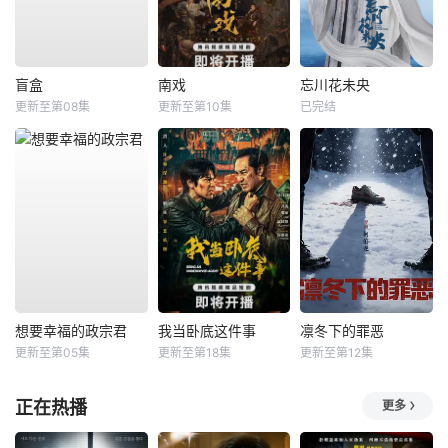
盲盒
南戏
忘川花未央
更新至第08集
更新至第10集
已完结
想要幸福的政宗君
我当卧底这件事
凛冬下的罪恶
更新至第05集
更新至第18集
更新至第12集
正在热播
更多