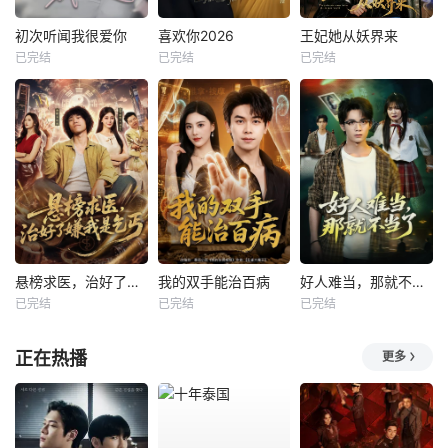
初次听闻我很爱你
喜欢你2026
王妃她从妖界来
已完结
已完结
已完结
悬榜求医，治好了嫌我是乞丐
我的双手能治百病
好人难当，那就不当了
已完结
已完结
已完结
正在热播
更多