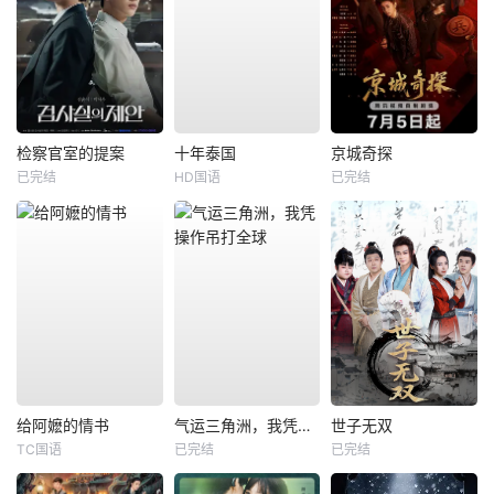
检察官室的提案
十年泰国
京城奇探
已完结
HD国语
已完结
给阿嬷的情书
气运三角洲，我凭操作吊打全球
世子无双
TC国语
已完结
已完结