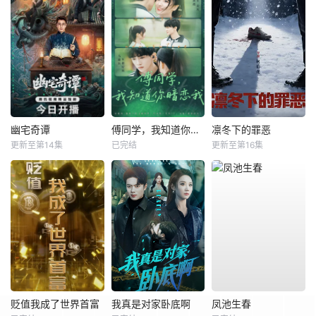
幽宅奇谭
傅同学，我知道你暗恋我
凛冬下的罪恶
更新至第14集
已完结
更新至第16集
贬值我成了世界首富
我真是对家卧底啊
凤池生春