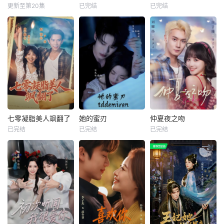
更新至第20集
已完结
已完结
七零凝脂美人飒翻了
她的蜜刃
仲夏夜之吻
已完结
已完结
已完结