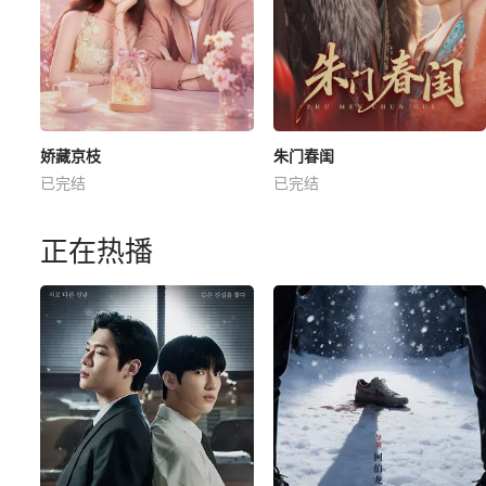
娇藏京枝
朱门春闺
已完结
已完结
正在热播