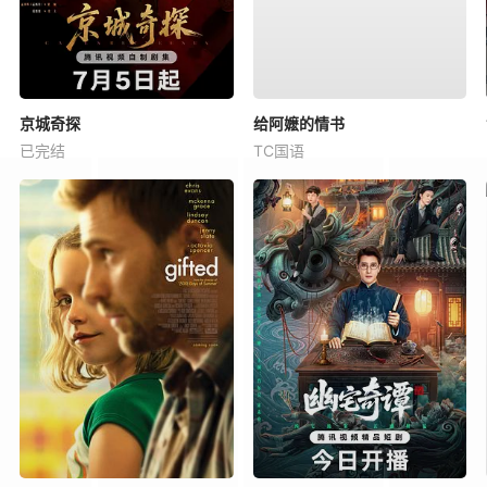
京城奇探
给阿嬷的情书
已完结
TC国语