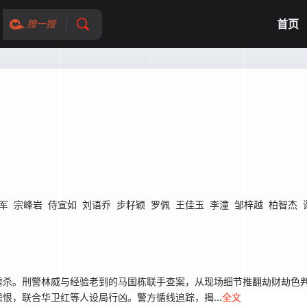
首页
搜一搜
军
宗峰岩
侍宣如
刘语乔
步籽颖
罗佩
王佳玉
李潼
邹梓越
柏智杰
虐杀。刑警林威与经验老到的马国栋联手查案，从现场细节推翻劫财劫色
恨，联合华卫红等人设局行凶。警方循线追踪，揭...
全文