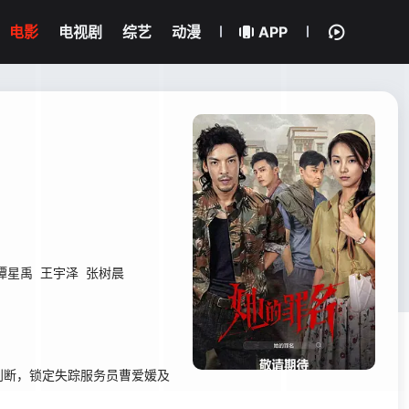
电影
电视剧
综艺
动漫
APP
谭星禹
王宇泽
张树晨
判断，锁定失踪服务员曹爱媛及