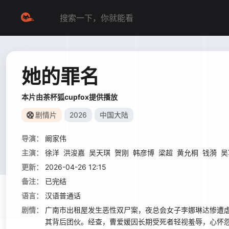
她的罪名
本片由茶杯狐cupfox提供播放
剧情片
2026
中国大陆
导演：
阚家伟
主演：
徐洋
洪浚嘉
吴天琪
贺刚
韩彦博
梁超
黄允桐
钱漪
吴
更新：
2026-04-26 12:15
备注：
已完结
语言：
汉语普通话
剧情：
广南市出租屋发生恶性双尸案，夜总会女子李娜琳达惨遭
其背后团伙。经查，曹爱媛因长期受死者轻视羞辱，心怀怨