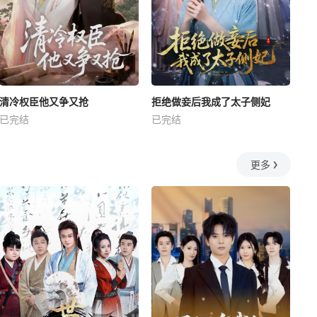
清冷权臣他又争又抢
拒绝做妾后我成了太子侧妃
已完结
已完结
更多