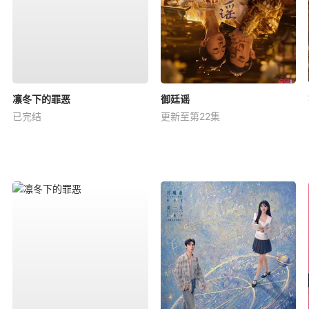
凛冬下的罪恶
御廷谣
已完结
更新至第22集