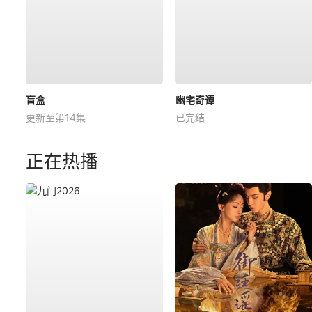
盲盒
幽宅奇谭
更新至第14集
已完结
正在热播