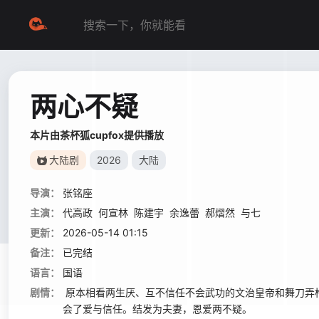
两心不疑
本片由茶杯狐cupfox提供播放
大陆剧
2026
大陆
导演：
张铭座
主演：
代高政
何宣林
陈建宇
余逸蕾
郝熠然
与七
更新：
2026-05-14 01:15
备注：
已完结
语言：
国语
剧情：
原本相看两生厌、互不信任不会武功的文治皇帝和舞刀弄
会了爱与信任。结发为夫妻，恩爱两不疑。