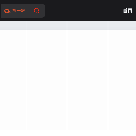
首页
搜一搜