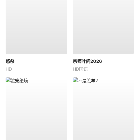
怒杀
宗师叶问2026
HD
HD国语