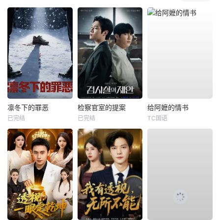
凛冬下的罪恶
检察官室的提案
给阿嬷的情书
已完结
已完结
TC国语