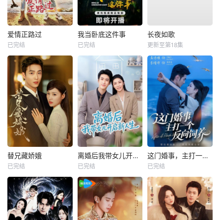
爱情正路过
我当卧底这件事
长夜如歌
已完结
已完结
更新至第18集
替兄藏娇娥
离婚后我带女儿开启新人生
这门婚事，主打一个反向饲养
已完结
已完结
已完结