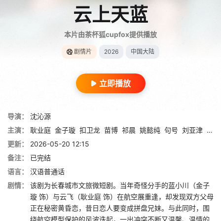
云上天蓝
本片由茶杯狐cupfox提供播放
剧情片
2026
中国大陆
立即播放
导演：
沈沁源
主演：
耿业庭
金子璇
扣卫龙
苗博
祁晨
姚懿纯
句号
刘亚津
姚尧
更新：
2026-05-20 12:15
备注：
已完结
语言：
汉语普通话
剧情：
该剧为长春城市文旅微短剧。当年奇怪分手的蓝小川（金子
璇 饰）与云飞（耿业庭 饰）在航空展重逢，却发现双方父母
正在秘密黄昏恋，昔日恋人要变成拼盘兄妹。与此同时，围
绕航空模型保护的风波迭起，一出冲突不断又温馨、温情的