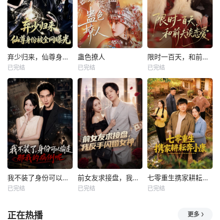
弃少归来，仙尊身份被全网曝光
蛊色撩人
限时一百天，和前夫谈恋爱
已完结
已完结
已完结
我不装了身份可以偷走那我的病例呢
前女友求接盘，我反手闪婚女神
七零重生携家耕耘奔小康
已完结
已完结
已完结
正在热播
更多