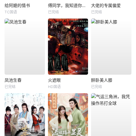
给阿嬷的情书
傅同学，我知道你暗恋我
大佬的专属偏爱
TC国语
已完结
已完结
凤池生春
火遮眼
醉卧美人膝
已完结
HD国语
已完结