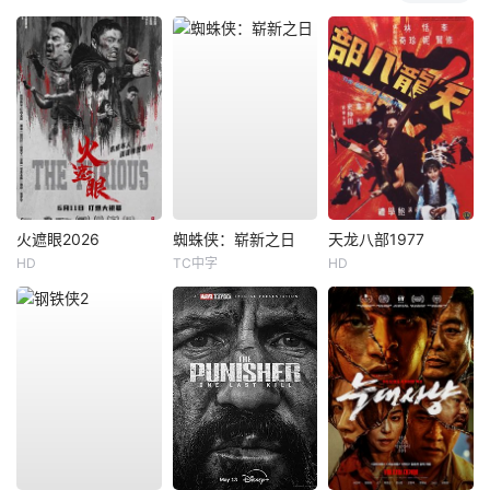
火遮眼2026
蜘蛛侠：崭新之日
天龙八部1977
HD
TC中字
HD