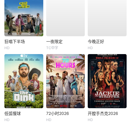
狂唱下半场
一夜限定
今晚正好
HD
TC中字
HD
低弧慢球
72小时2026
开膛手杰克2026
HD
HD
HD