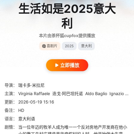
生活如是2025意大
利
本片由茶杯狐cupfox提供播放
喜剧片
2025
意大利
立即播放
导演：
瑞卡多·米拉尼
主演：
Virginia Raffaele
迭戈·阿巴坦托诺
Aldo Baglio
Ignazio Mulas
更新：
2026-05-19 15:16
备注：
HD
语言：
意大利语
剧情：
当一位年迈的牧羊人成为唯一一个反对房地产开发商在他小
小的撒丁岛村庄建造豪华度假村的人时，他开始做大生意。