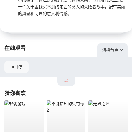
一个关于金钱买不到的东西的感人的失败者故事，配有美丽
的风景和明显的意大利情感。
在线观看
切换节点
HD中字
猜你喜欢