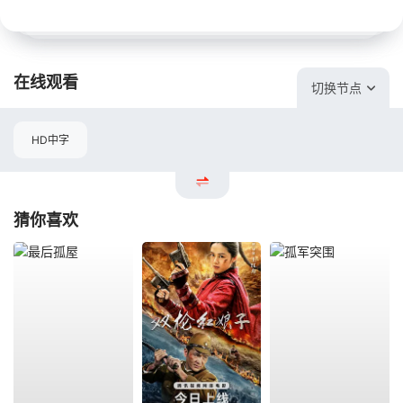
在线观看
切换节点
HD中字
猜你喜欢