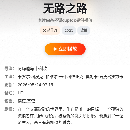
无路之路
本片由茶杯狐cupfox提供播放
动作片
2025
波兰
立即播放
导演：
阿玛迪乌什·科坎
主演：
卡罗尔·科皮克
帕维尔·卡什科维亚克
莫妮卡·诺沃格罗兹卡
更新：
2026-05-24 07:15
备注：
HD
语言：
德语,英语
剧情：
在一个支离破碎的世界里，生存是唯一的目标，一个孤独的
流浪者在荒野中游荡，被复仇的念头所折磨。他遇到了一位
陌生人，两人有着相似的过去。