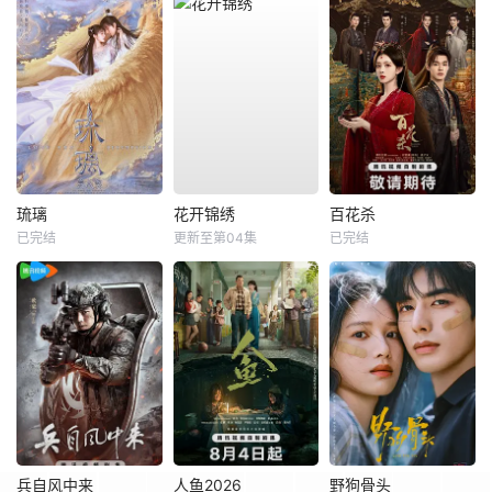
琉璃
花开锦绣
百花杀
已完结
更新至第04集
已完结
兵自风中来
人鱼2026
野狗骨头