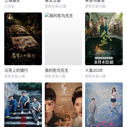
江海潮生
第五立面
米良与麦青
已完结
更新至第30集
更新至第18集
马背上的银行
我的鸵鸟先生
人鱼2026
更新至第14集
更新至第10集
更新至第14集