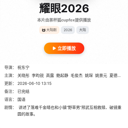
耀眼2026
本片由茶杯狐cupfox提供播放
大陆剧
2026
大陆
立即播放
导演：
祝东宁
主演：
关晓彤
李昀锐
高露
鲍起静
毛俊杰
姚琛
姚景元
夏德俊
刘
更新：
2026-06-10 13:15
备注：
已完结
语言：
国语
剧情：
讲述了落难千金晴也和小镇“野草男”邢武互相救赎、破镜重
圆的故事。