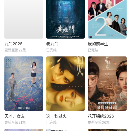
九门2026
老九门
我的前半生
更新至第22集
已完结
已完结
天才，女友
这一秒过火
花开锦绣2026
更新至第21集
已完结
更新至第06集