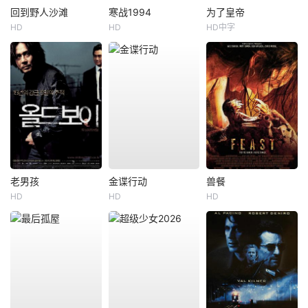
回到野人沙滩
寒战1994
为了皇帝
HD
HD
HD中字
老男孩
金谍行动
兽餐
HD
HD
HD