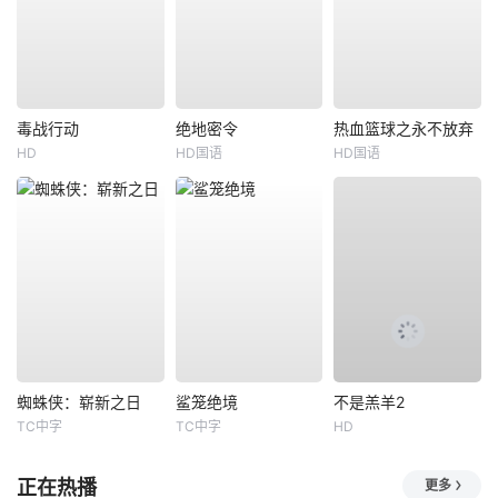
毒战行动
绝地密令
热血篮球之永不放弃
HD
HD国语
HD国语
蜘蛛侠：崭新之日
鲨笼绝境
不是羔羊2
TC中字
TC中字
HD
正在热播
更多