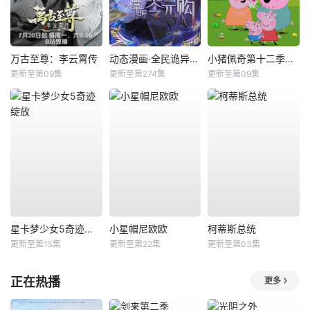
万古至尊：李云霄传
动态漫画·全民诡异：开局掌握零元购
小猪佩奇第十二季国语
更新至第09集
更新至第274集
更新至第09集
星卡梦少女5奇迹绽放
小星帽尼欧欧
柯蒂斯总统
更新至第15集
更新至第22集
更新至第03集
正在热播
更多