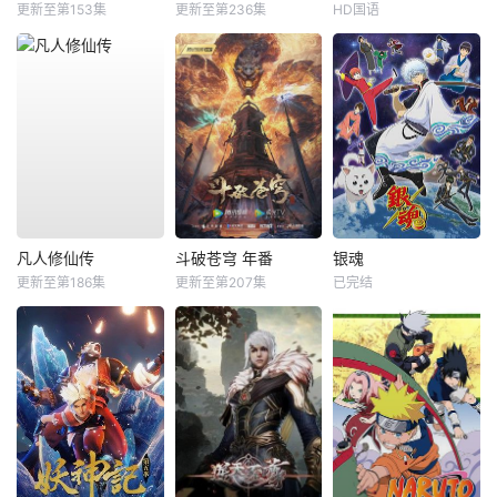
更新至第153集
更新至第236集
HD国语
凡人修仙传
斗破苍穹 年番
银魂
更新至第186集
更新至第207集
已完结