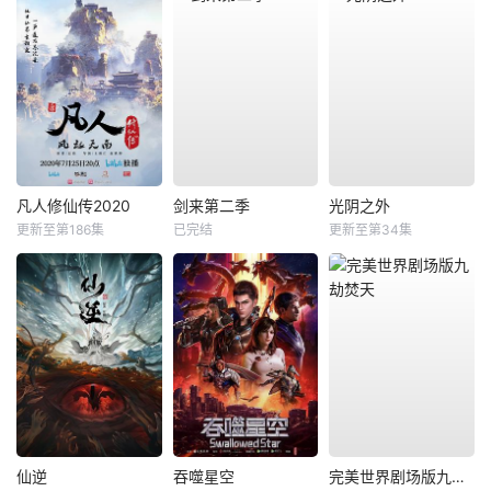
凡人修仙传2020
剑来第二季
光阴之外
更新至第186集
已完结
更新至第34集
仙逆
吞噬星空
完美世界剧场版九劫焚天