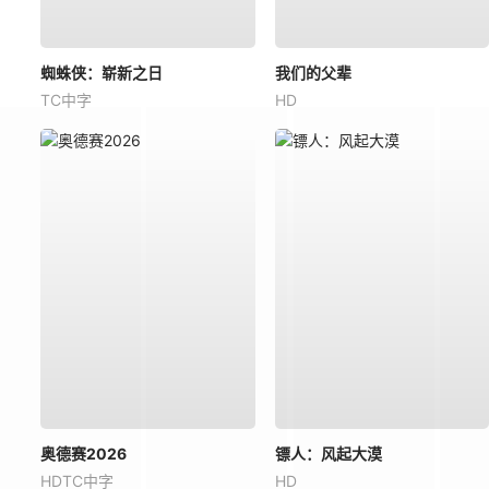
蜘蛛侠：崭新之日
我们的父辈
TC中字
HD
奥德赛2026
镖人：风起大漠
HDTC中字
HD