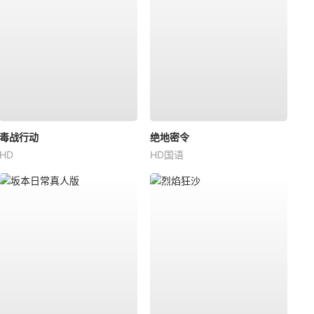
毒战行动
绝地密令
HD
HD国语