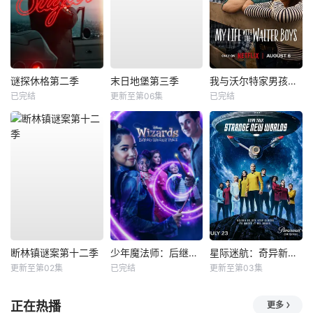
谜探休格第二季
末日地堡第三季
我与沃尔特家男孩的生活第三季
已完结
更新至第06集
已完结
断林镇谜案第十二季
少年魔法师：后继者第三季
星际迷航：奇异新世界第四季
更新至第02集
已完结
更新至第03集
正在热播
更多