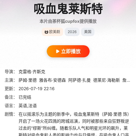
吸血鬼莱斯特
本片由茶杯狐cupfox提供播放
欧美剧
2026
美国
立即播放
导演：
克雷格·齐斯克
主演：
萨姆·里德
雅各布·安德森
阿萨德·扎曼
德莱尼·海勒斯
詹妮弗·艾莉
更新：
2026-07-19 22:16
备注：
已完结
语言：
英语,法语
剧情：
在以摇滚乐为主题的新季中，吸血鬼莱斯特（萨姆·里德 饰）
开启了一场火花四溅的跨城巡演，同时被那些来自狂野叛逆
过去的“缪斯”所纠缠。随着乐队人气和明星光环的飙升，莱
斯特对吸血鬼和人类的影响力也与日俱增，在吸血鬼人口非