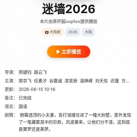
迷墙2026
本片由茶杯狐cupfox提供播放
大陆剧
2026
大陆
立即播放
导演：
邢键钧
路云飞
主演：
郭京飞
任素汐
谷嘉诚
漆昱辰
温峥嵘
刘天佐
迟蓬
方芳
董
更新：
2026-06-15 10:16
备注：
已完结
语言：
国语
剧情：
倒霉透顶的小夫妻，盲打误撞住进了一幢大别墅，意外发现
了一笔藏匿其中的巨款，风波袭来，让他们分不清，这到底
是噩梦还是美梦。