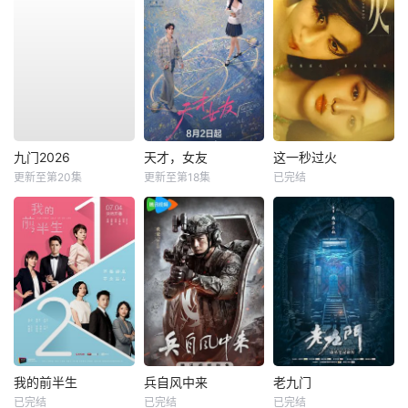
九门2026
天才，女友
这一秒过火
更新至第20集
更新至第18集
已完结
我的前半生
兵自风中来
老九门
已完结
已完结
已完结