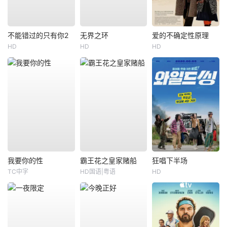
不能错过的只有你2
无界之环
爱的不确定性原理
HD
HD
HD
我要你的性
霸王花之皇家赌船
狂唱下半场
TC中字
HD国语|粤语
HD