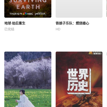
地球·劫后重生
铁娘子乐队：燃烧雄心
已完结
HD