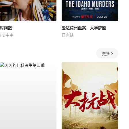
时间戳
爱达荷州血案：大学梦魇
HD中字
已完结
更多