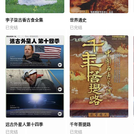
李子柒古香古食全集
世界通史
已完结
已完结
远古外星人第十四季
千年菩提路
已完结
已完结