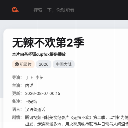
无辣不欢第2季
本片由茶杯狐cupfox提供播放
纪录片
2026
中国大陆
导演：
丁正
李芗
主演：
内详
更新：
2026-08-07 00:15
备注：
已完结
语言：
汉语普通话
剧情：
腾讯视频自制美食纪录片《无辣不欢》第二季，以"辣"为
出发，走遍辣域多地，用火辣风味串联市井日常与人间温情