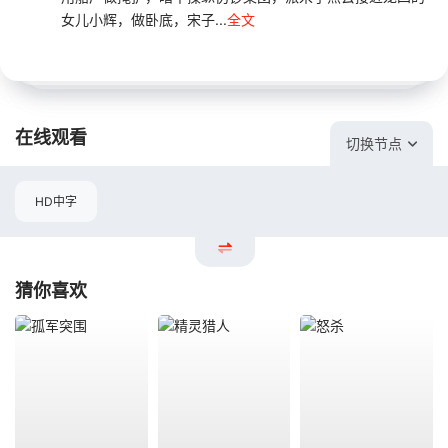
女儿小辉，做卧底，宋子...
全文
在线观看
切换节点
HD中字
猜你喜欢