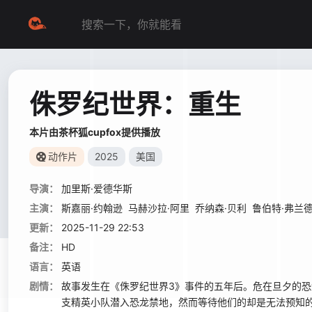
侏罗纪世界：重生
本片由茶杯狐cupfox提供播放
动作片
2025
美国
导演：
加里斯·爱德华斯
主演：
斯嘉丽·约翰逊
马赫沙拉·阿里
乔纳森·贝利
鲁伯特·弗兰
更新：
2025-11-29 22:53
备注：
HD
语言：
英语
剧情：
故事发生在《侏罗纪世界3》事件的五年后。危在旦夕的
支精英小队潜入恐龙禁地，然而等待他们的却是无法预知