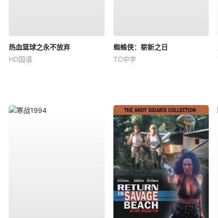
热血篮球之永不放弃
蜘蛛侠：崭新之日
HD国语
TC中字