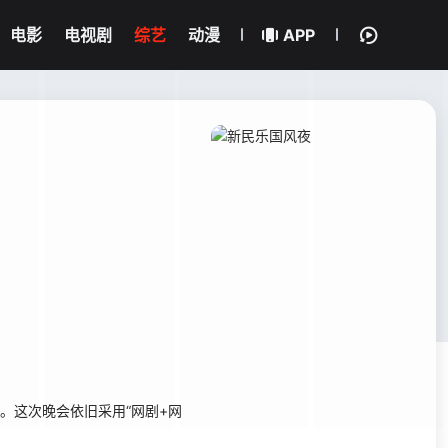
电影
电视剧
综艺
动漫
APP
。这次晚会依旧采用“网剧+网