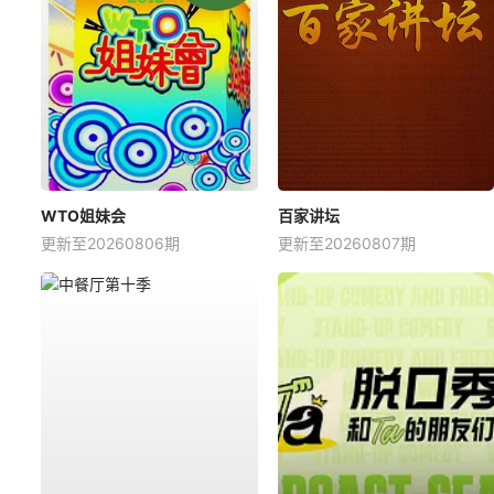
WTO姐妹会
百家讲坛
更新至20260806期
更新至20260807期