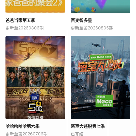
爸爸当家第五季
百变智多星
更新至20260806期
更新至第20260805期
哈哈哈哈哈第六季
密室大逃脱第七季
更新至第20260706期
已完结