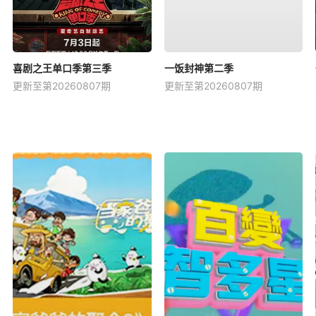
喜剧之王单口季第三季
一饭封神第二季
更新至第20260807期
更新至第20260807期