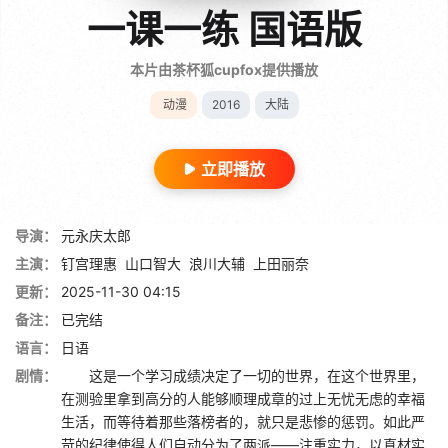
一课一练 国语版
本片由茶杯狐cupfox提供播放
动漫
2016
大陆
立即播放
导演：
元永庆太郎
主演：
钉宫理惠
山口智大
浪川大辅
上田丽奈
更新：
2025-11-30 04:15
备注：
已完结
语言：
日语
剧情：
这是一个学习成绩决定了一切的世界，在这个世界里，
在测验里拿到高分的人能够顺理成章的过上无忧无虑的幸福
生活，而等待着那些落榜者的，就只是悲惨的惩罚。如此严
苛的纪律使得人们自动分为了两派——注重实力，以真材实