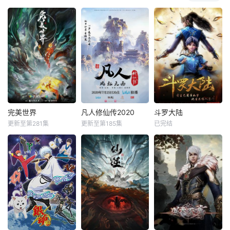
完美世界
凡人修仙传2020
斗罗大陆
更新至第281集
更新至第185集
已完结