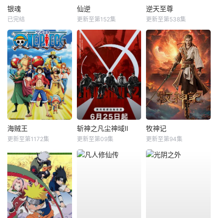
银魂
仙逆
逆天至尊
已完结
更新至第152集
更新至第538集
海贼王
斩神之凡尘神域Ⅱ
牧神记
更新至第1172集
更新至第09集
更新至第94集