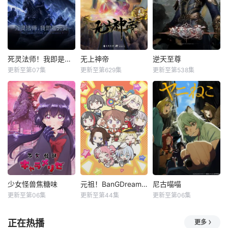
死灵法师！我即是天灾动漫
无上神帝
逆天至尊
更新至第07集
更新至第629集
更新至第538集
少女怪兽焦糖味
元祖！BanGDream酱
尼古喵喵
更新至第06集
更新至第44集
更新至第06集
正在热播
更多