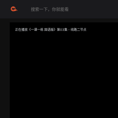
正在播放《一课一练 国语版》第03集 - 线路二节点
提醒
不要轻易相信视频中的任何广告，谨防上当受骗
技巧
如遇视频无法播放或加载速度慢，可尝试切换播放线路