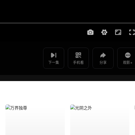
使用 手机浏览器 扫码观看
影片报错
一课一练 国语版 - 第03集
如遇无法播放请提交给我们
下一集
手机看
分享
观影+