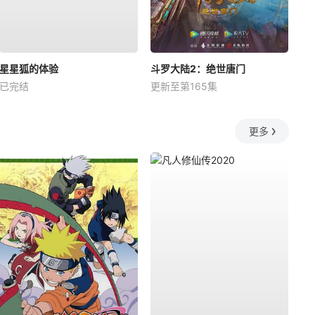
星星狐的体验
斗罗大陆2：绝世唐门
已完结
更新至第165集
更多