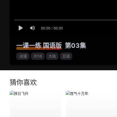
一课一练 国语版
第03集
动漫
2016
大陆
日语
猜你喜欢