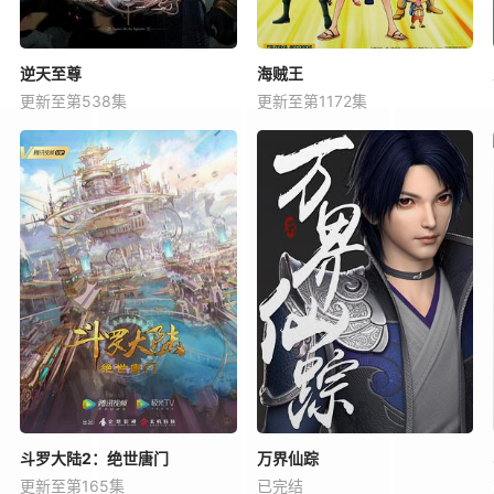
逆天至尊
海贼王
更新至第538集
更新至第1172集
斗罗大陆2：绝世唐门
万界仙踪
更新至第165集
已完结