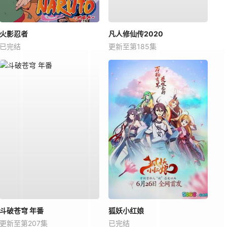
火影忍者
凡人修仙传2020
已完结
更新至第185集
斗破苍穹 年番
狐妖小红娘
更新至第207集
已完结