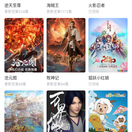
逆天至尊
海贼王
火影忍者
更新至第538集
更新至第1172集
已完结
沧元图
牧神记
狐妖小红娘
更新至第89集
更新至第94集
已完结