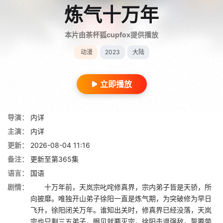
炼气十万年
本片由茶杯狐cupfox提供播放
动漫
2023
大陆
立即播放
导演：
内详
主演：
内详
更新：
2026-08-04 11:16
备注：
更新至第365集
语言：
国语
剧情：
十万年前，天岚宗叱咤修真界，宗内弟子皆是天骄，所
向披靡。唯独开山弟子徐阳一直是炼气期，为突破修为早日
飞升，徐阳闭关万年。谁知出关时，修真界已经没落，天岚
宗也只剩三五弟子，眼见就要灭宗，徐阳击退强敌，誓要带