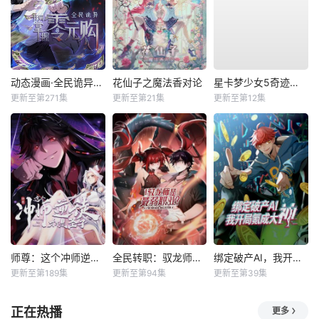
动态漫画·全民诡异：开局掌握零元购
花仙子之魔法香对论
星卡梦少女5奇迹绽放
更新至第271集
更新至第21集
更新至第12集
师尊：这个冲师逆徒才不是圣子动态漫
全民转职：驭龙师是最弱职业？动态漫
绑定破产AI，我开局氪成大神动态漫
更新至第189集
更新至第94集
更新至第39集
正在热播
更多