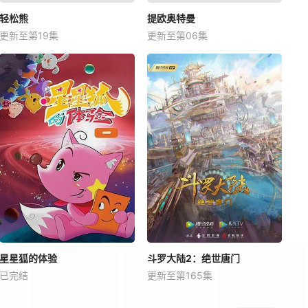
第297集
第298集
第299集
第300集
轻松熊
提欧奥特曼
更新至第19集
更新至第06集
第309集
第310集
第311集
第312集
第321集
第322集
第323集
第324集
第333集
第334集
第335集
第336集
第345集
第346集
第347集
第348集
第357集
第358集
第359集
第360集
第369集
第370集
第371集
第372集
第381集
第382集
第383集
第384集
星星狐的体验
斗罗大陆2：绝世唐门
第393集
第394集
第395集
第396集
已完结
更新至第165集
第405集
第406集
第407集
第408集