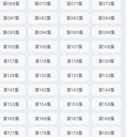
第069集
第070集
第071集
第072集
第081集
第082集
第083集
第084集
第093集
第094集
第095集
第096集
第105集
第106集
第107集
第108集
第117集
第118集
第119集
第120集
第129集
第130集
第131集
第132集
第141集
第142集
第143集
第144集
第153集
第154集
第155集
第156集
第165集
第166集
第167集
第168集
第177集
第178集
第179集
第180集