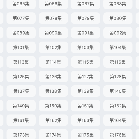
第065集
第066集
第067集
第068集
第077集
第078集
第079集
第080集
第089集
第090集
第091集
第092集
第101集
第102集
第103集
第104集
第113集
第114集
第115集
第116集
第125集
第126集
第127集
第128集
第137集
第138集
第139集
第140集
第149集
第150集
第151集
第152集
第161集
第162集
第163集
第164集
第173集
第174集
第175集
第176集