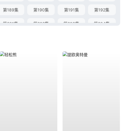
第189集
第190集
第191集
第192集
第201集
第202集
第203集
第204集
第213集
第214集
第215集
第216集
第225集
第226集
第227集
第228集
第237集
第238集
第239集
第240集
第249集
第250集
第251集
第252集
第261集
第262集
第263集
第264集
第273集
第274集
第275集
第276集
第285集
第286集
第287集
第288集