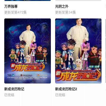
第293集
第294集
第295集
第296集
万界独尊
光阴之外
更新至第472集
更新至第34集
第305集
第306集
第307集
第308集
第317集
第318集
第319集
第320集
第329集
第330集
第331集
第332集
第341集
第342集
第343集
第344集
第353集
第354集
第355集
第356集
第365集
第366集
第367集
第368集
第377集
第378集
第379集
第380集
新成龙历险记
新成龙历险记2
第389集
第390集
第391集
第392集
已完结
已完结
第401集
第402集
第403集
第404集