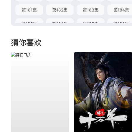
第181集
第182集
第183集
第184集
第193集
第194集
第195集
第196集
第205集
第206集
第207集
第208集
猜你喜欢
第217集
第218集
第219集
第220集
第229集
第230集
第231集
第232集
第241集
第242集
第243集
第244集
第253集
第254集
第255集
第256集
第265集
第266集
第267集
第268集
第277集
第278集
第279集
第280集