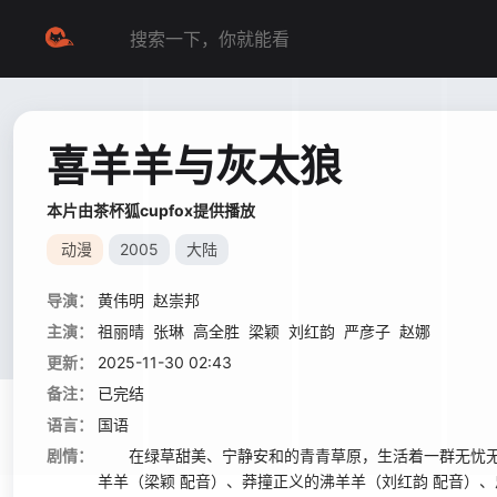
喜羊羊与灰太狼
本片由茶杯狐cupfox提供播放
动漫
2005
大陆
导演：
黄伟明
赵崇邦
主演：
祖丽晴
张琳
高全胜
梁颖
刘红韵
严彦子
赵娜
更新：
2025-11-30 02:43
备注：
已完结
语言：
国语
剧情：
在绿草甜美、宁静安和的青青草原，生活着一群无忧无虑
羊羊（梁颖 配音）、莽撞正义的沸羊羊（刘红韵 配音）、忠