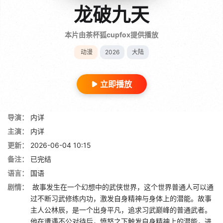
龙破九天
本片由茶杯狐cupfox提供播放
动漫
2026
大陆
立即播放
导演：
内详
主演：
内详
更新：
2026-06-04 10:15
备注：
已完结
语言：
国语
剧情：
故事发生在一个幻想中的武侠世界，这个世界普通人可以通
过不断习武修练内功，激发自身精神与身体上的潜能。故事
主人公林辰，是一个出身平凡，追求习武巅峰的普通武者。
他在遭遇不公对待后，愤怒之下触发自身精神上的潜能，进