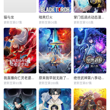
猫与龙
暗黑灯火
掌门低调点动态漫第三季动态漫
更新至第07集
更新至第06集
更新至第105集
我直播向亡灵老婆求婚动态漫
原来我早就无敌了动态漫
绝世武神第八季动态漫
更新至第93集
更新至第289集
更新至第87集