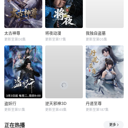
太古神尊
将夜动漫
我独自盗墓
更新至第06集
更新至第17集
更新至第05集
盗妖行
逆天邪神3D
丹道至尊
更新至第51集
更新至第49集
更新至第187集
正在热播
更多