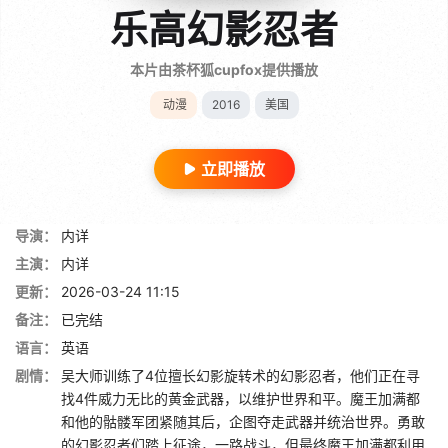
乐高幻影忍者
本片由茶杯狐cupfox提供播放
动漫
2016
美国
立即播放
导演：
内详
主演：
内详
更新：
2026-03-24 11:15
备注：
已完结
语言：
英语
剧情：
吴大师训练了4位擅长幻影旋转术的幻影忍者，他们正在寻
找4件威力无比的黄金武器，以维护世界和平。魔王加满都
和他的骷髅军团紧随其后，企图夺走武器并统治世界。勇敢
的幻影忍者们踏上征途，一路战斗，但最终魔王加满都利用