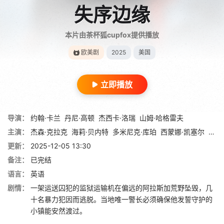
失序边缘
本片由茶杯狐cupfox提供播放
欧美剧
2025
美国
立即播放
导演：
约翰·卡兰
丹尼·高顿
杰西卡·洛瑞
山姆·哈格雷夫
主演：
杰森·克拉克
海莉·贝内特
多米尼克·库珀
西蒙娜·凯塞尔
阿尔
更新：
2025-12-05 13:30
备注：
已完结
语言：
英语
剧情：
一架运送囚犯的监狱运输机在偏远的阿拉斯加荒野坠毁，几
十名暴力犯因而逃脱。当地唯一警长必须确保他发誓守护的
小镇能安然渡过。