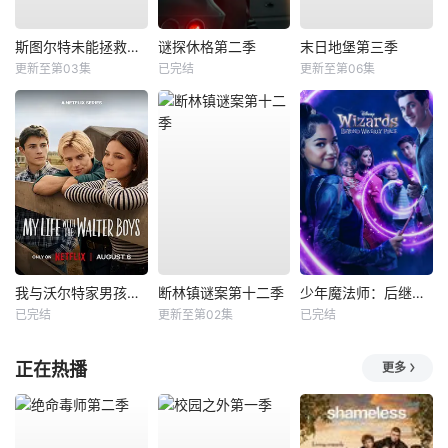
斯图尔特未能拯救宇宙
谜探休格第二季
末日地堡第三季
更新至第03集
已完结
更新至第06集
我与沃尔特家男孩的生活第三季
断林镇谜案第十二季
少年魔法师：后继者第三季
已完结
更新至第02集
已完结
正在热播
更多