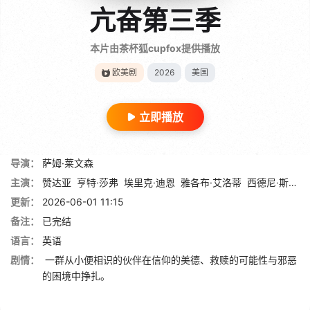
亢奋第三季
本片由茶杯狐cupfox提供播放
欧美剧
2026
美国
立即播放
导演：
萨姆·莱文森
主演：
赞达亚
亨特·莎弗
埃里克·迪恩
雅各布·艾洛蒂
西德尼·斯维尼
更新：
2026-06-01 11:15
备注：
已完结
语言：
英语
剧情：
一群从小便相识的伙伴在信仰的美德、救赎的可能性与邪恶
的困境中挣扎。