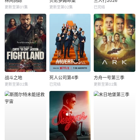
林间鸽踪
贝尼多姆命案
三人行2026
更新至第01集
更新至第02集
已完结
战斗之地
死人公司第4季
方舟一号第三季
更新至第02集
已完结
更新至第02集