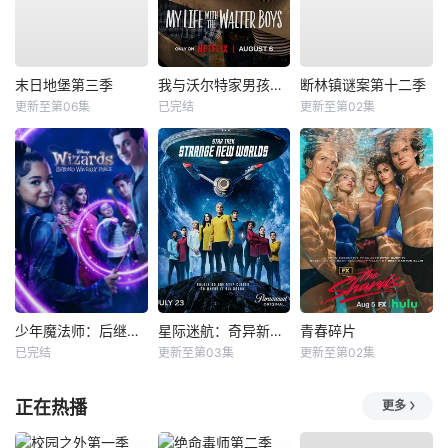
末日地堡第三季
我与沃尔特家男孩的生活第三季
断林镇谜案第十二季
更新至第06集
已完结
更新至第02集
少年魔法师：后继者第三季
星际迷航：奇异新世界第四季
青春碎片
已完结
更新至第03集
更新至第02集
正在热播
更多