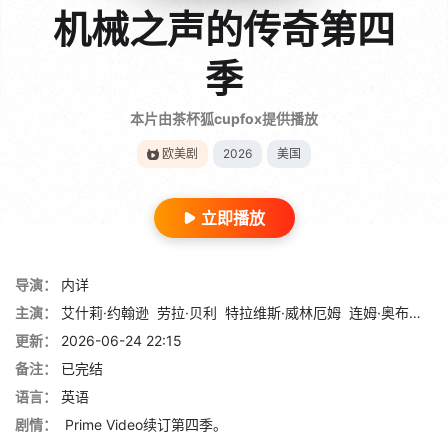
机械之声的传奇第四
季
本片由茶杯狐cupfox提供播放
欧美剧
2026
美国
立即播放
导演：
内详
主演：
艾什莉·约翰逊
劳拉·贝利
特拉维斯·威林厄姆
连姆·奥布赖恩
更新：
2026-06-24 22:15
备注：
已完结
语言：
英语
剧情：
Prime Video续订第四季。