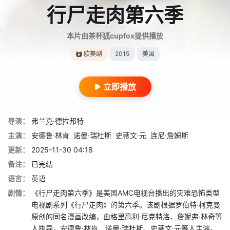
行尸走肉第六季
本片由茶杯狐cupfox提供播放
欧美剧
2015
美国
立即播放
导演：
弗兰克·德拉邦特
主演：
安德鲁·林肯
诺曼·瑞杜斯
史蒂文·元
连尼·詹姆斯
更新：
2025-11-30 04:18
备注：
已完结
语言：
英语
剧情：
《行尸走肉第六季》是美国AMC电视台播出的灾难恐怖类型
电视剧系列《行尸走肉》的第六季。该剧根据罗伯特·柯克曼
原创的同名漫画改编，由格里高利·尼克特洛、詹妮弗·林奇等
人执导，安德鲁·林肯、诺曼·瑞杜斯、史蒂文·元等人主演。