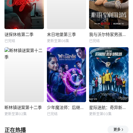
谜探休格第二季
末日地堡第三季
我与沃尔特家男孩的生活第三季
已完结
更新至第06集
已完结
断林镇谜案第十二季
少年魔法师：后继者第三季
星际迷航：奇异新世界第四季
更新至第02集
已完结
更新至第03集
正在热播
更多