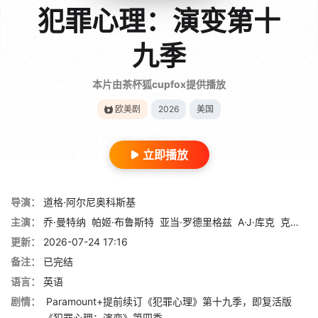
犯罪心理：演变第十
九季
本片由茶杯狐cupfox提供播放
欧美剧
2026
美国
立即播放
导演：
道格·阿尔尼奥科斯基
主演：
乔·曼特纳
帕姬·布鲁斯特
亚当·罗德里格兹
A·J·库克
克斯汀·范奈丝
更新：
2026-07-24 17:16
备注：
已完结
语言：
英语
剧情：
Paramount+提前续订《犯罪心理》第十九季，即复活版
《犯罪心理：演变》第四季。