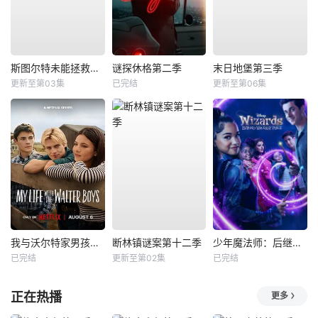
斯图尔特未能拯救宇宙
谜探休格第二季
末日地堡第三季
更新至第03集
已完结
更新至第06集
我与沃尔特家男孩的生活第三季
断林镇谜案第十二季
少年魔法师：后继者第三季
已完结
更新至第02集
已完结
正在热播
更多