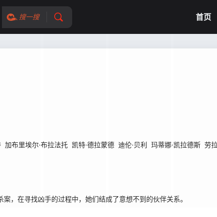
首页
搜一搜
特
加布里埃尔·布拉法托
凯特·德拉蒙德
迪伦·贝利
玛蒂娜·凯拉德斯
劳拉
杀案，在寻找凶手的过程中，她们结成了意想不到的伙伴关系。