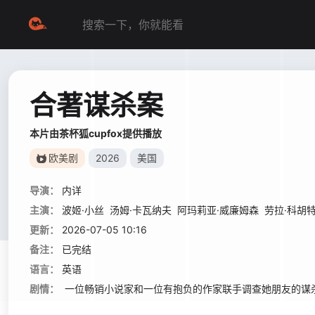
合著谋杀案
本片由茶杯狐cupfox提供播放
欧美剧
2026
美国
导演：
内详
主演：
波姬·小丝
汤姆·卡瓦纳夫
阿玛莉亚·威廉姆森
劳拉·科胡
更新：
2026-07-05 10:16
备注：
已完结
语言：
英语
剧情：
一位畅销小说家和一位有抱负的作家联手调查她朋友的谋