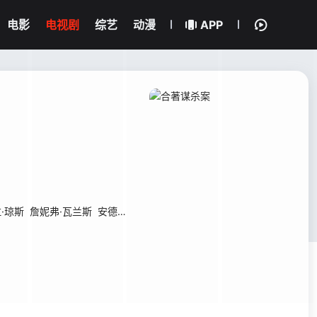
电影
电视剧
综艺
动漫
APP
·琼斯
詹妮弗·瓦兰斯
安德里亚·德沃
基安·扎尔克奇瓦里
道格拉斯·布拉