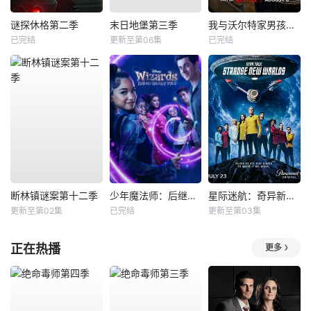
谜探休格第二季
末日地堡第三季
我与沃尔特家男孩的生活第三季
已完结
更新至第06集
已完结
断林镇谜案第十二季
少年魔法师：后继者第三季
星际迷航：奇异新世界第四季
更新至第02集
已完结
更新至第03集
正在热播
更多