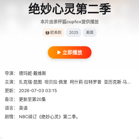
绝妙心灵第二季
本片由茶杯狐cupfox提供播放
欧美剧
2025
美国
立即播放
导演：
德玛妮·戴维斯
主演：
扎克瑞·昆图
坦贝拉·佩里
阿什莉·拉特罗普
亚历克斯·马克尼科尔
更新：
2026-07-03 03:15
备注：
更新至第20集
语言：
英语
剧情：
NBC续订《绝妙心灵》第二季。